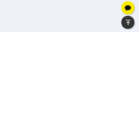
01
COMPANY
About
Cloud System
클라우드시스템에서는
최고 수준의 기술력과
최적화된 솔루션
을
제공합니다.