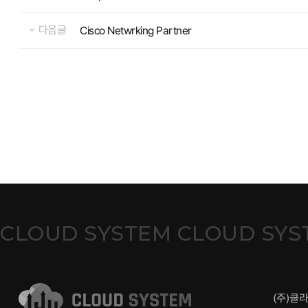
다음글
Cisco Netwrking Partner
CLOUD SYSTEM CLOUD SYS
(주)클