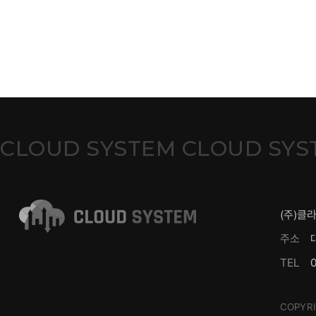
CLOUD SYSTEM CLOUD SYS
(주)클
주소
TEL
COPYRI